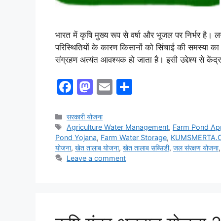
भारत में कृषि मुख्य रूप से वर्षा और भूजल पर निर्भर ह
परिस्थितियों के कारण किसानों को सिंचाई की समस्या का 
संग्रहण अत्यंत आवश्यक हो जाता है। इसी उद्देश्य से केंद्
F
M
E
S
a
a
m
h
c
st
ai
ar
Categories
सरकारी योजना
Tags
Agriculture Water Management
,
Farm Pond App
e
o
l
e
Pond Yojana
,
Farm Water Storage
,
KUMSMERTA.
b
d
योजना
,
खेत तालाब योजना
,
खेत तालाब सब्सिडी
,
जल संरक्षण योजना
Leave a comment
o
o
o
n
k