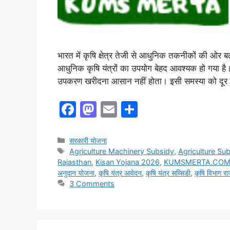
भारत में कृषि क्षेत्र तेजी से आधुनिक तकनीकों की ओर 
आधुनिक कृषि यंत्रों का उपयोग बेहद आवश्यक हो गया है।
उपकरण खरीदना आसान नहीं होता। इसी समस्या को दूर
F
M
E
S
a
a
m
h
c
st
ai
ar
Categories
सरकारी योजना
Tags
Agriculture Machinery Subsidy
,
Agriculture Su
e
o
l
e
Rajasthan
,
Kisan Yojana 2026
,
KUMSMERTA.CO
b
d
अनुदान योजना
,
कृषि यंत्र आवेदन
,
कृषि यंत्र सब्सिडी
,
कृषि विभाग र
3 Comments
o
o
o
n
k