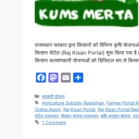
राजस्थान सरकार द्वारा किसानों को विभिन्न कृषि योजनाओं 
किसान पोर्टल (Raj Kisan Portal) शुरू किया गया है। 
किसान कल्याणकारी योजनाओं को डिजिटल रूप से किसानों
F
M
E
S
a
a
m
h
c
st
ai
ar
Categories
सरकारी योजना
Tags
Agriculture Subsidy Rajasthan
,
Farmer Portal R
e
o
l
e
Online Apply
,
Raj Kisan Portal
,
Raj Kisan Portal Ra
b
d
पोर्टल राजस्थान
,
किसान योजना राजस्थान
,
कृषि अनुदान योजना
,
राज
1 Comment
o
o
o
n