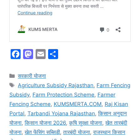
F
M
E
S
a
a
m
h
c
st
ai
ar
Categories
सरकारी योजना
e
o
l
e
Tags
Agriculture Subsidy Rajasthan
,
Farm Fencing
b
d
Subsidy
,
Farm Protection Scheme
,
Farmer
o
o
Fencing Scheme
,
KUMSMERTA.COM
,
Raj Kisan
o
n
Portal
,
Tarbandi Yojana Rajasthan
,
किसान अनुदान
k
योजना
,
किसान योजना 2026
,
कृषि सुरक्षा योजना
,
खेत तारबंदी
योजना
,
खेत फेंसिंग सब्सिडी
,
तारबंदी योजना
,
राजस्थान किसान