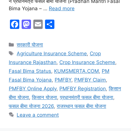
ने प्रधानमंत्री फसल बीमा योजना (Pradhan Mantri Fasal
Bima Yojana – …
Read more
F
M
E
S
a
a
m
h
c
st
ai
ar
Categories
सरकारी योजना
e
o
l
e
Tags
Agriculture Insurance Scheme
,
Crop
b
d
Insurance Rajasthan
,
Crop Insurance Scheme
,
o
o
Fasal Bima Status
,
KUMSMERTA.COM
,
PM
o
n
Fasal Bima Yojana
,
PMFBY
,
PMFBY Claim
,
k
PMFBY Online Apply
,
PMFBY Registration
,
किसान
बीमा योजना
,
किसान योजना
,
प्रधानमंत्री फसल बीमा योजना
,
फसल बीमा योजना 2026
,
राजस्थान फसल बीमा योजना
Leave a comment