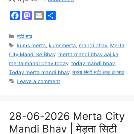
F
M
E
S
a
a
m
h
c
st
ai
ar
Categories
मंडी भाव
e
o
l
e
Tags
kums merta
,
kumsmerta
,
mandi bhav
,
Merta
b
d
City Mandi Ke Bhav
,
merta mandi bhav aaj ka
,
o
o
merta mandi bhav today
,
today mandi bhav
,
o
n
Today merta mandi bhav
,
मेड़ता सिटी मंडी आज के भाव
k
Leave a comment
28-06-2026 Merta City
Mandi Bhav | मेड़ता सिटी