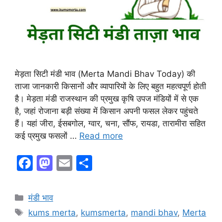
मेड़ता सिटी मंडी भाव (Merta Mandi Bhav Today) की
ताजा जानकारी किसानों और व्यापारियों के लिए बहुत महत्वपूर्ण होती
है। मेड़ता मंडी राजस्थान की प्रमुख कृषि उपज मंडियों में से एक
है, जहां रोजाना बड़ी संख्या में किसान अपनी फसल लेकर पहुंचते
हैं। यहां जीरा, ईसबगोल, ग्वार, चना, सौंफ, रायडा, तारामीरा सहित
कई प्रमुख फसलों …
Read more
F
M
E
S
a
a
m
h
c
st
ai
ar
Categories
मंडी भाव
e
o
l
e
Tags
kums merta
,
kumsmerta
,
mandi bhav
,
Merta