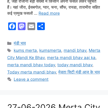
है, जहां रोजाना बड़ी संख्या में किसान अपनी फसल लेकर पहुंचते
हैं। यहां जीरा, ईसबगोल, ग्वार, चना, सौंफ, रायडा, तारामीरा सहित
कई प्रमुख फसलों …
Read more
F
M
E
S
a
a
m
h
c
st
ai
ar
Categories
मंडी भाव
e
o
l
e
Tags
kums merta
,
kumsmerta
,
mandi bhav
,
Merta
b
d
City Mandi Ke Bhav
,
merta mandi bhav aaj ka
,
o
o
merta mandi bhav today
,
today mandi bhav
,
o
n
Today merta mandi bhav
,
मेड़ता सिटी मंडी आज के भाव
k
Leave a comment
27-06-2026 Merta City