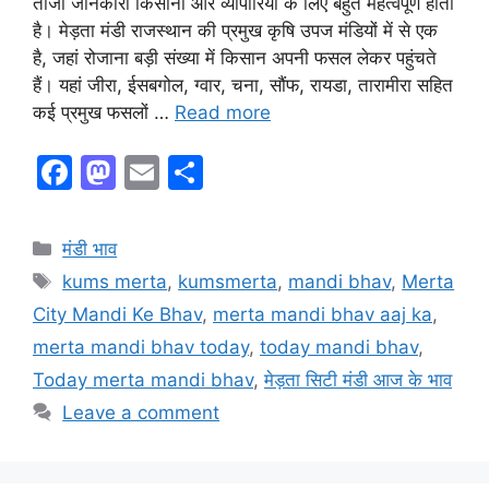
ताजा जानकारी किसानों और व्यापारियों के लिए बहुत महत्वपूर्ण होती
है। मेड़ता मंडी राजस्थान की प्रमुख कृषि उपज मंडियों में से एक
है, जहां रोजाना बड़ी संख्या में किसान अपनी फसल लेकर पहुंचते
हैं। यहां जीरा, ईसबगोल, ग्वार, चना, सौंफ, रायडा, तारामीरा सहित
कई प्रमुख फसलों …
Read more
F
M
E
S
a
a
m
h
c
st
ai
ar
Categories
मंडी भाव
e
o
l
e
Tags
kums merta
,
kumsmerta
,
mandi bhav
,
Merta
b
d
City Mandi Ke Bhav
,
merta mandi bhav aaj ka
,
o
o
merta mandi bhav today
,
today mandi bhav
,
o
n
Today merta mandi bhav
,
मेड़ता सिटी मंडी आज के भाव
k
Leave a comment