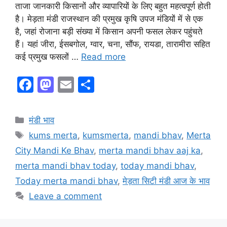
ताजा जानकारी किसानों और व्यापारियों के लिए बहुत महत्वपूर्ण होती
है। मेड़ता मंडी राजस्थान की प्रमुख कृषि उपज मंडियों में से एक
है, जहां रोजाना बड़ी संख्या में किसान अपनी फसल लेकर पहुंचते
हैं। यहां जीरा, ईसबगोल, ग्वार, चना, सौंफ, रायडा, तारामीरा सहित
कई प्रमुख फसलों …
Read more
F
M
E
S
a
a
m
h
c
st
ai
ar
Categories
मंडी भाव
e
o
l
e
Tags
kums merta
,
kumsmerta
,
mandi bhav
,
Merta
b
d
City Mandi Ke Bhav
,
merta mandi bhav aaj ka
,
o
o
merta mandi bhav today
,
today mandi bhav
,
o
n
Today merta mandi bhav
,
मेड़ता सिटी मंडी आज के भाव
k
Leave a comment