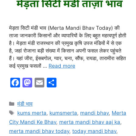
मेड़ता सिटी मंडी भाव (Merta Mandi Bhav Today) की
ताजा जानकारी किसानों और व्यापारियों के लिए बहुत महत्वपूर्ण होती
है। मेड़ता मंडी राजस्थान की प्रमुख कृषि उपज मंडियों में से एक
है, जहां रोजाना बड़ी संख्या में किसान अपनी फसल लेकर पहुंचते
हैं। यहां जीरा, ईसबगोल, ग्वार, चना, सौंफ, रायडा, तारामीरा सहित
कई प्रमुख फसलों …
Read more
F
M
E
S
a
a
m
h
c
st
ai
ar
Categories
मंडी भाव
e
o
l
e
Tags
kums merta
,
kumsmerta
,
mandi bhav
,
Merta
b
d
City Mandi Ke Bhav
,
merta mandi bhav aaj ka
,
o
o
merta mandi bhav today
,
today mandi bhav
,