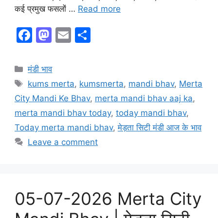
कई प्रमुख फसलों …
Read more
F
M
E
S
a
a
m
h
c
st
ai
ar
Categories
मंडी भाव
e
o
l
e
Tags
kums merta
,
kumsmerta
,
mandi bhav
,
Merta
b
d
City Mandi Ke Bhav
,
merta mandi bhav aaj ka
,
o
o
merta mandi bhav today
,
today mandi bhav
,
o
n
Today merta mandi bhav
,
मेड़ता सिटी मंडी आज के भाव
k
Leave a comment
05-07-2026 Merta City