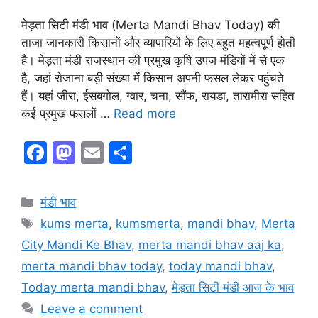
मेड़ता सिटी मंडी भाव (Merta Mandi Bhav Today) की
ताजा जानकारी किसानों और व्यापारियों के लिए बहुत महत्वपूर्ण होती
है। मेड़ता मंडी राजस्थान की प्रमुख कृषि उपज मंडियों में से एक
है, जहां रोजाना बड़ी संख्या में किसान अपनी फसल लेकर पहुंचते
हैं। यहां जीरा, ईसबगोल, ग्वार, चना, सौंफ, रायडा, तारामीरा सहित
कई प्रमुख फसलों …
Read more
F
M
E
S
a
a
m
h
c
st
ai
ar
Categories
मंडी भाव
e
o
l
e
Tags
kums merta
,
kumsmerta
,
mandi bhav
,
Merta
b
d
City Mandi Ke Bhav
,
merta mandi bhav aaj ka
,
o
o
merta mandi bhav today
,
today mandi bhav
,
o
n
Today merta mandi bhav
,
मेड़ता सिटी मंडी आज के भाव
k
Leave a comment