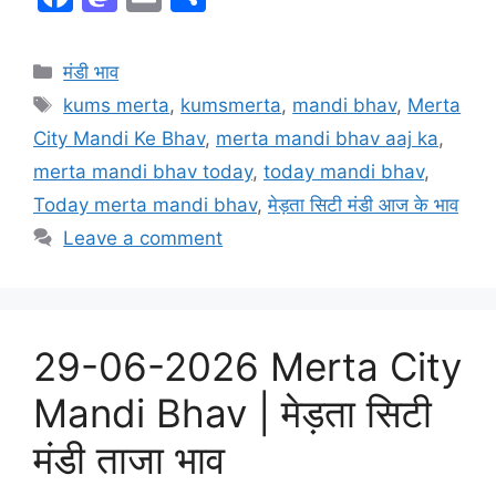
a
a
m
h
c
st
ai
ar
Categories
मंडी भाव
e
o
l
e
Tags
kums merta
,
kumsmerta
,
mandi bhav
,
Merta
b
d
City Mandi Ke Bhav
,
merta mandi bhav aaj ka
,
o
o
merta mandi bhav today
,
today mandi bhav
,
o
n
Today merta mandi bhav
,
मेड़ता सिटी मंडी आज के भाव
k
Leave a comment
29-06-2026 Merta City
Mandi Bhav | मेड़ता सिटी
मंडी ताजा भाव