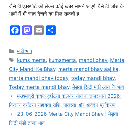
जैसे ही एक्सपोर्ट को लेकर कोई खबर सामने आएगी वैसे ही जीरा के
भावों में भी रंगत देखने को मिल सकती है।
F
M
E
S
a
a
m
h
c
st
ai
ar
Categories
मंडी भाव
e
o
l
e
Tags
kums merta
,
kumsmerta
,
mandi bhav
,
Merta
b
d
City Mandi Ke Bhav
,
merta mandi bhav aaj ka
,
o
o
merta mandi bhav today
,
today mandi bhav
,
o
n
Today merta mandi bhav
,
मेड़ता सिटी मंडी आज के भाव
k
मुख्यमंत्री कृषक दुर्घटना कल्याण योजना राजस्थान 2026:
किसान दुर्घटना सहायता राशि, पात्रता और आवेदन प्रक्रिया
23-06-2026 Merta City Mandi Bhav | मेड़ता
सिटी मंडी ताजा भाव