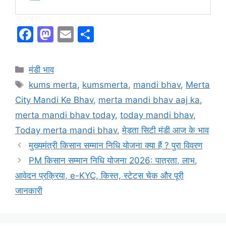
F
M
E
S
a
a
m
h
c
st
ai
ar
Categories
मंडी भाव
e
o
l
e
Tags
kums merta
,
kumsmerta
,
mandi bhav
,
Merta
b
d
City Mandi Ke Bhav
,
merta mandi bhav aaj ka
,
o
o
merta mandi bhav today
,
today mandi bhav
,
o
n
Today merta mandi bhav
,
मेड़ता सिटी मंडी आज के भाव
k
मुख्यमंत्री किसान सम्मान निधि योजना क्या हैं ? पुरा विवरण
PM किसान सम्मान निधि योजना 2026: पात्रता, लाभ,
आवेदन प्रक्रिया, e-KYC, किस्त, स्टेटस चेक और पूरी
जानकारी