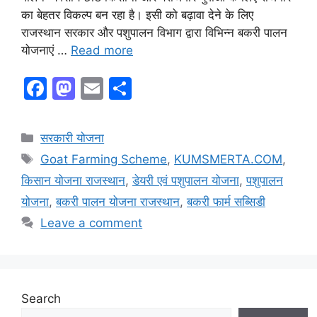
का बेहतर विकल्प बन रहा है। इसी को बढ़ावा देने के लिए
राजस्थान सरकार और पशुपालन विभाग द्वारा विभिन्न बकरी पालन
योजनाएं …
Read more
F
M
E
S
a
a
m
h
c
st
ai
ar
Categories
सरकारी योजना
e
o
l
e
Tags
Goat Farming Scheme
,
KUMSMERTA.COM
,
b
d
किसान योजना राजस्थान
,
डेयरी एवं पशुपालन योजना
,
पशुपालन
o
o
योजना
,
बकरी पालन योजना राजस्थान
,
बकरी फार्म सब्सिडी
o
n
Leave a comment
k
Search