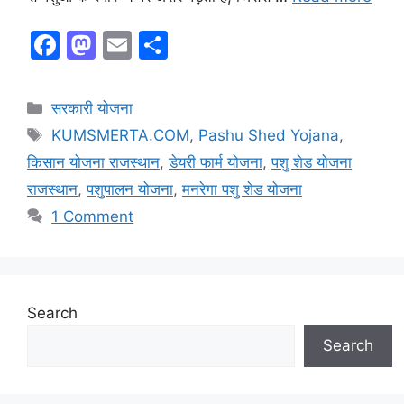
F
M
E
S
a
a
m
h
c
st
ai
ar
Categories
सरकारी योजना
e
o
l
e
Tags
KUMSMERTA.COM
,
Pashu Shed Yojana
,
b
d
किसान योजना राजस्थान
,
डेयरी फार्म योजना
,
पशु शेड योजना
o
o
राजस्थान
,
पशुपालन योजना
,
मनरेगा पशु शेड योजना
o
n
1 Comment
k
Search
Search