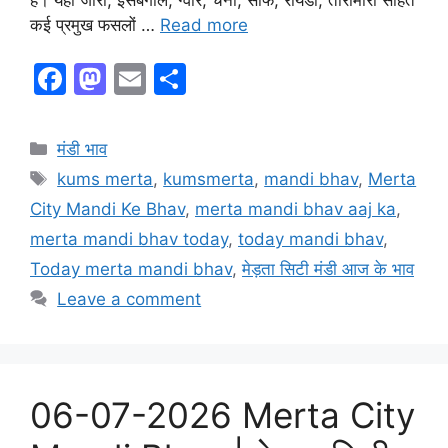
कई प्रमुख फसलों …
Read more
F
M
E
S
a
a
m
h
c
st
ai
ar
Categories
मंडी भाव
e
o
l
e
Tags
kums merta
,
kumsmerta
,
mandi bhav
,
Merta
b
d
City Mandi Ke Bhav
,
merta mandi bhav aaj ka
,
o
o
merta mandi bhav today
,
today mandi bhav
,
o
n
Today merta mandi bhav
,
मेड़ता सिटी मंडी आज के भाव
k
Leave a comment
06-07-2026 Merta City