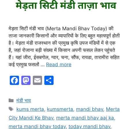
मेड़ता सिटी मंडी भाव (Merta Mandi Bhav Today) की
ताजा जानकारी किसानों और व्यापारियों के लिए बहुत महत्वपूर्ण होती
है। मेड़ता मंडी राजस्थान की प्रमुख कृषि उपज मंडियों में से एक
है, जहां रोजाना बड़ी संख्या में किसान अपनी फसल लेकर पहुंचते
हैं। यहां जीरा, ईसबगोल, ग्वार, चना, सौंफ, रायडा, तारामीरा सहित
कई प्रमुख फसलों …
Read more
F
M
E
S
a
a
m
h
c
st
ai
ar
Categories
मंडी भाव
e
o
l
e
Tags
kums merta
,
kumsmerta
,
mandi bhav
,
Merta
b
d
City Mandi Ke Bhav
,
merta mandi bhav aaj ka
,
o
o
merta mandi bhav today
,
today mandi bhav
,