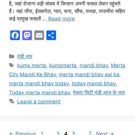
है, जहां रोजाना बड़ी संख्या में किसान अपनी फसल लेकर पहुंचते
हैं। यहां जीरा, ईसबगोल, ग्वार, चना, सौंफ, रायडा, तारामीरा सहित
कई प्रमुख फसलों …
Read more
F
M
E
S
a
a
m
h
c
st
ai
ar
Categories
मंडी भाव
e
o
l
e
Tags
kums merta
,
kumsmerta
,
mandi bhav
,
Merta
b
d
City Mandi Ke Bhav
,
merta mandi bhav aaj ka
,
o
o
merta mandi bhav today
,
today mandi bhav
,
o
n
Today merta mandi bhav
,
मेड़ता सिटी मंडी आज के भाव
k
Leave a comment
Page
Page
Page
Page
Page
←
Previous
1
…
3
4
5
…
7
Next
→