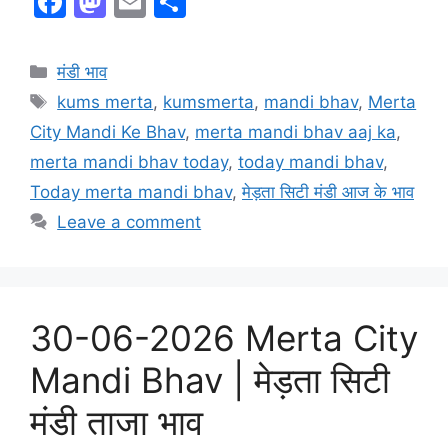
F
M
E
S
a
a
m
h
c
st
ai
ar
Categories
मंडी भाव
e
o
l
e
Tags
kums merta
,
kumsmerta
,
mandi bhav
,
Merta
b
d
City Mandi Ke Bhav
,
merta mandi bhav aaj ka
,
o
o
merta mandi bhav today
,
today mandi bhav
,
o
n
Today merta mandi bhav
,
मेड़ता सिटी मंडी आज के भाव
k
Leave a comment
30-06-2026 Merta City
Mandi Bhav | मेड़ता सिटी
मंडी ताजा भाव