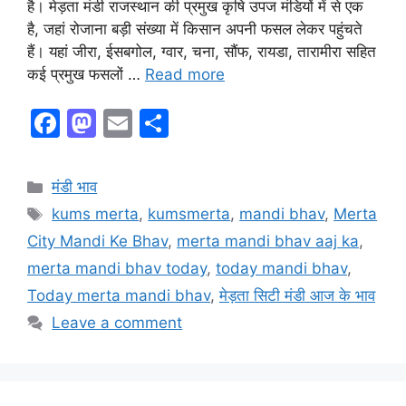
है। मेड़ता मंडी राजस्थान की प्रमुख कृषि उपज मंडियों में से एक
है, जहां रोजाना बड़ी संख्या में किसान अपनी फसल लेकर पहुंचते
हैं। यहां जीरा, ईसबगोल, ग्वार, चना, सौंफ, रायडा, तारामीरा सहित
कई प्रमुख फसलों …
Read more
F
M
E
S
a
a
m
h
c
st
ai
ar
Categories
मंडी भाव
e
o
l
e
Tags
kums merta
,
kumsmerta
,
mandi bhav
,
Merta
b
d
City Mandi Ke Bhav
,
merta mandi bhav aaj ka
,
o
o
merta mandi bhav today
,
today mandi bhav
,
o
n
Today merta mandi bhav
,
मेड़ता सिटी मंडी आज के भाव
k
Leave a comment