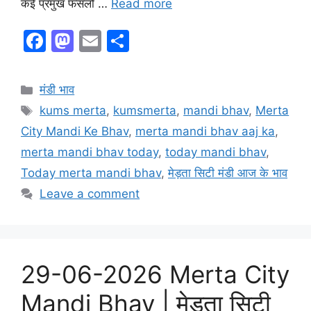
कई प्रमुख फसलों …
Read more
F
M
E
S
a
a
m
h
c
st
ai
ar
Categories
मंडी भाव
e
o
l
e
Tags
kums merta
,
kumsmerta
,
mandi bhav
,
Merta
b
d
City Mandi Ke Bhav
,
merta mandi bhav aaj ka
,
o
o
merta mandi bhav today
,
today mandi bhav
,
o
n
Today merta mandi bhav
,
मेड़ता सिटी मंडी आज के भाव
k
Leave a comment
29-06-2026 Merta City
Mandi Bhav | मेड़ता सिटी