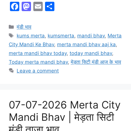
F
M
E
S
a
a
m
h
c
st
ai
ar
Categories
मंडी भाव
e
o
l
e
Tags
kums merta
,
kumsmerta
,
mandi bhav
,
Merta
b
d
City Mandi Ke Bhav
,
merta mandi bhav aaj ka
,
o
o
merta mandi bhav today
,
today mandi bhav
,
o
n
Today merta mandi bhav
,
मेड़ता सिटी मंडी आज के भाव
k
Leave a comment
07-07-2026 Merta City
Mandi Bhav | मेड़ता सिटी
मंडी ताजा भाव