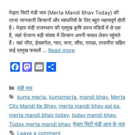
मेड़ता सिटी मंडी भाव (Merta Mandi Bhav Today) की
ताजा जानकारी किसानों और व्यापारियों के लिए बहुत महत्वपूर्ण होती
है। मेड़ता मंडी राजस्थान की प्रमुख कृषि उपज मंडियों में से एक
है, जहां रोजाना बड़ी संख्या में किसान अपनी फसल लेकर पहुंचते
हैं। यहां जीरा, ईसबगोल, ग्वार, चना, सौंफ, रायडा, तारामीरा सहित
कई प्रमुख फसलों …
Read more
F
M
E
S
a
a
m
h
c
st
ai
ar
Categories
मंडी भाव
e
o
l
e
Tags
kums merta
,
kumsmerta
,
mandi bhav
,
Merta
b
d
City Mandi Ke Bhav
,
merta mandi bhav aaj ka
,
o
o
merta mandi bhav today
,
today mandi bhav
,
o
n
Today merta mandi bhav
,
मेड़ता सिटी मंडी आज के भाव
k
Leave a comment