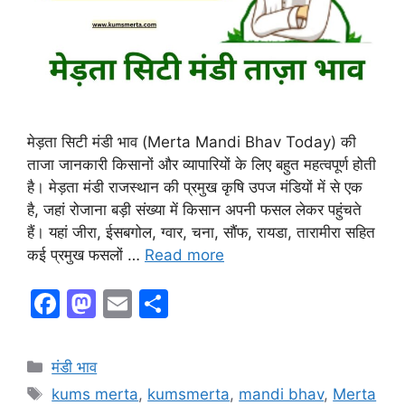
मेड़ता सिटी मंडी भाव (Merta Mandi Bhav Today) की
ताजा जानकारी किसानों और व्यापारियों के लिए बहुत महत्वपूर्ण होती
है। मेड़ता मंडी राजस्थान की प्रमुख कृषि उपज मंडियों में से एक
है, जहां रोजाना बड़ी संख्या में किसान अपनी फसल लेकर पहुंचते
हैं। यहां जीरा, ईसबगोल, ग्वार, चना, सौंफ, रायडा, तारामीरा सहित
कई प्रमुख फसलों …
Read more
F
M
E
S
a
a
m
h
c
st
ai
ar
Categories
मंडी भाव
e
o
l
e
Tags
kums merta
,
kumsmerta
,
mandi bhav
,
Merta